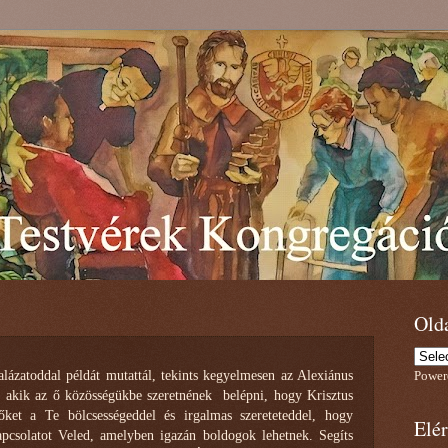
Olda
alázatoddal példát mutattál, tekints kegyelmesen az Alexiánus
Power
, akik az ő közösségükbe szeretnének belépni, hogy Krisztus
őket a Te bölcsességeddel és irgalmas szereteteddel, hogy
Elé
apcsolatot Veled, amelyben igazán boldogok lehetnek. Segíts