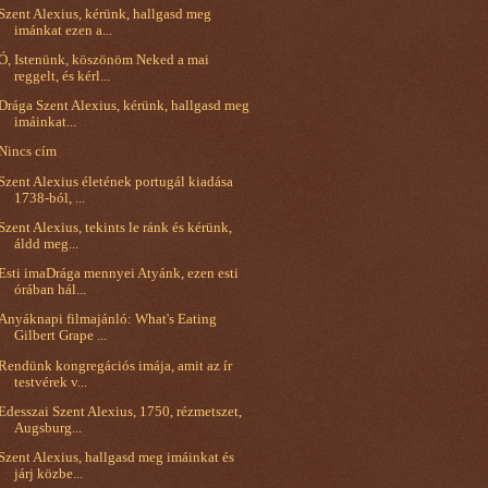
Szent Alexius, kérünk, hallgasd meg
imánkat ezen a...
Ó, Istenünk, köszönöm Neked a mai
reggelt, és kérl...
Drága Szent Alexius, kérünk, hallgasd meg
imáinkat...
Nincs cím
Szent Alexius életének portugál kiadása
1738-ból, ...
Szent Alexius, tekints le ránk és kérünk,
áldd meg...
Esti imaDrága mennyei Atyánk, ezen esti
órában hál...
Anyáknapi filmajánló: What's Eating
Gilbert Grape ...
Rendünk kongregációs imája, amit az ír
testvérek v...
Edesszai Szent Alexius, 1750, rézmetszet,
Augsburg...
Szent Alexius, hallgasd meg imáinkat és
járj közbe...