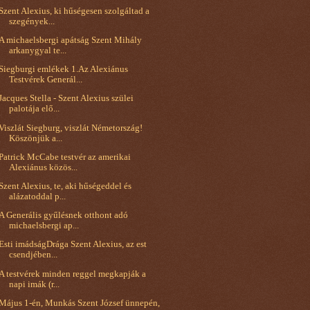
Szent Alexius, ki hűségesen szolgáltad a
szegények...
A michaelsbergi apátság Szent Mihály
arkanygyal te...
Siegburgi emlékek 1.Az Alexiánus
Testvérek Generál...
Jacques Stella - Szent Alexius szülei
palotája elő...
Viszlát Siegburg, viszlát Németország!
Köszönjük a...
Patrick McCabe testvér az amerikai
Alexiánus közös...
Szent Alexius, te, aki hűségeddel és
alázatoddal p...
A Generális gyűlésnek otthont adó
michaelsbergi ap...
Esti imádságDrága Szent Alexius, az est
csendjében...
A testvérek minden reggel megkapják a
napi imák (r...
Május 1-én, Munkás Szent József ünnepén,