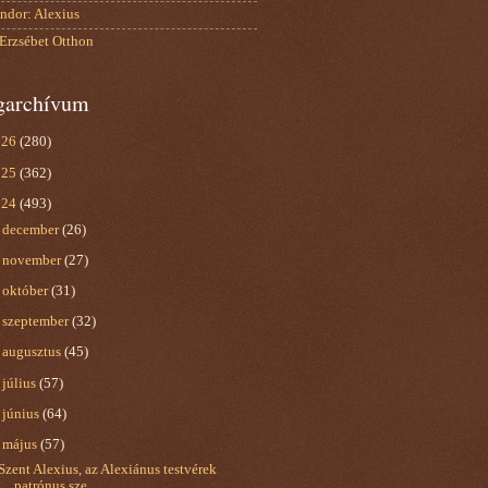
ndor: Alexius
 Erzsébet Otthon
garchívum
026
(280)
025
(362)
024
(493)
►
december
(26)
►
november
(27)
►
október
(31)
►
szeptember
(32)
►
augusztus
(45)
►
július
(57)
►
június
(64)
▼
május
(57)
Szent Alexius, az Alexiánus testvérek
patrónus sze...