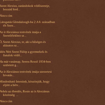
Szent Alexius, zarándokok védőszentje,
hozzád ford...
Nincs cím
Látogatás Glendalough-ba 2.A 6. században
élt Szen...
Az ír Alexiánus testvérek imája a
Szentlélekhez sz...
Ó, Szent Alexius, te, aki a hűséges és
alázatos sz...
Idén Néri Szent Fülöp a gyermekek és
fiatalok védő...
Ha már vasárnap, Seress Rezső 1934-ben
született g...
Az ír Alexiánus testvérek imája szerzetesi
hivatás...
Mindenható Istenünk, köszönjük, hogy
eljött a hétv...
Nehéz az ébredés, Rosie az ír Alexiánus
közösség ...
Nincs cím