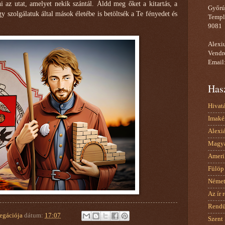
i az utat, amelyet nekik szántál. Áldd meg őket a kitartás, a
Győrú
gy szolgálatuk által mások életébe is betöltsék a Te fényedet és
Templ
9081
Alexiu
Vendr
Email
Has
Hivat
Imaké
Alexi
Magya
Ameri
Fülöp 
Német
Az ír 
Rendü
egációja
dátum:
17:07
Szent 