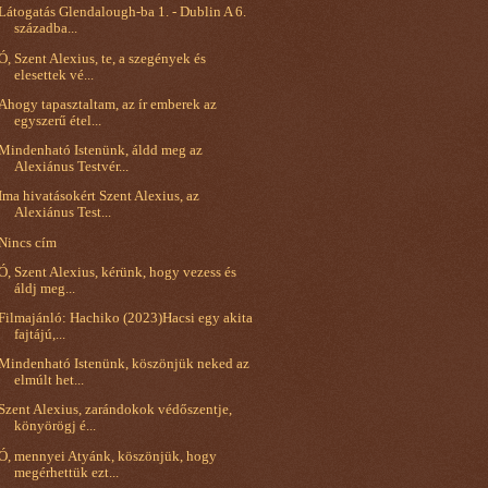
Látogatás Glendalough-ba 1. - Dublin A 6.
századba...
Ó, Szent Alexius, te, a szegények és
elesettek vé...
Ahogy tapasztaltam, az ír emberek az
egyszerű étel...
Mindenható Istenünk, áldd meg az
Alexiánus Testvér...
Ima hivatásokért Szent Alexius, az
Alexiánus Test...
Nincs cím
Ó, Szent Alexius, kérünk, hogy vezess és
áldj meg...
Filmajánló: Hachiko (2023)Hacsi egy akita
fajtájú,...
Mindenható Istenünk, köszönjük neked az
elmúlt het...
Szent Alexius, zarándokok védőszentje,
könyörögj é...
Ó, mennyei Atyánk, köszönjük, hogy
megérhettük ezt...