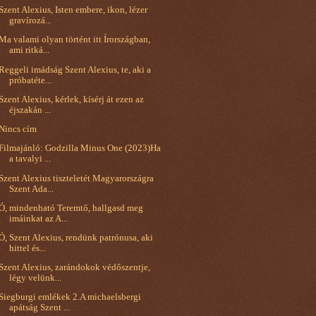
Szent Alexius, Isten embere, ikon, lézer
gravírozá...
Ma valami olyan történt itt Írországban,
ami ritká...
Reggeli imádság Szent Alexius, te, aki a
próbatéte...
Szent Alexius, kérlek, kísérj át ezen az
éjszakán ...
Nincs cím
Filmajánló: Godzilla Minus One (2023)Ha
a tavalyi ...
Szent Alexius tiszteletét Magyarországra
Szent Ada...
Ó, mindenható Teremtő, hallgasd meg
imáinkat az A...
Ó, Szent Alexius, rendünk patrónusa, aki
hittel és...
Szent Alexius, zarándokok védőszentje,
légy velünk...
Siegburgi emlékek 2.A michaelsbergi
apátság Szent ...