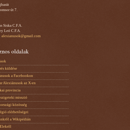
jbarát
omsor út 7.
s Siska C.F.A.
ey Leó C.F.A.
:
alexianusok@gmail.com
znos oldalak
ások
rés küldése
ánusok a Facebookon
r Alexiánusok az X-en
kai provincia
szigeteki misszió
országi közösség
régió elérhetőségei
nkről a Wikipédián
Elekről