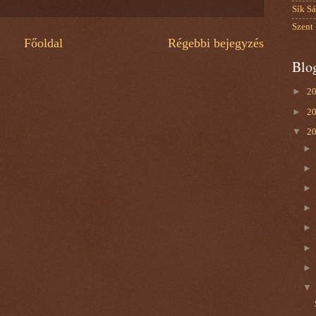
Sík Sá
Szent
Főoldal
Régebbi bejegyzés
Blo
►
2
►
2
▼
2